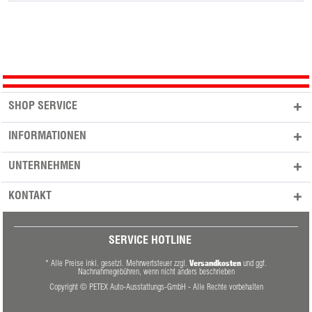
SHOP SERVICE
INFORMATIONEN
UNTERNEHMEN
KONTAKT
SERVICE HOTLINE
Versandkosten
* Alle Preise inkl. gesetzl. Mehrwertsteuer zzgl.
und ggf.
Nachnahmegebühren, wenn nicht anders beschrieben
Copyright © PETEX Auto-Ausstattungs-GmbH - Alle Rechte vorbehalten