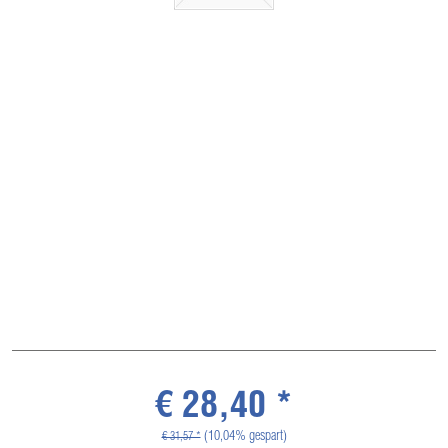
€ 28,40 *
(10,04% gespart)
€ 31,57 *