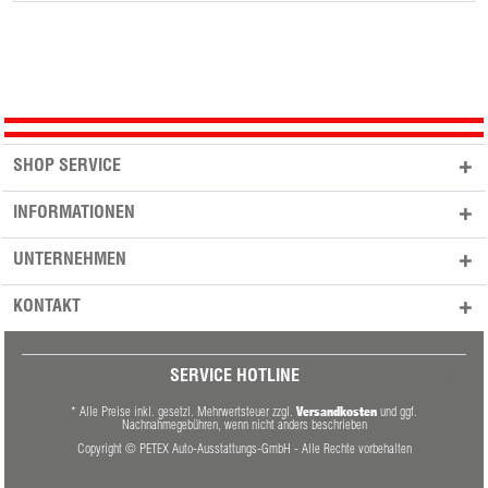
SHOP SERVICE
INFORMATIONEN
UNTERNEHMEN
KONTAKT
SERVICE HOTLINE
Versandkosten
* Alle Preise inkl. gesetzl. Mehrwertsteuer zzgl.
und ggf.
Nachnahmegebühren, wenn nicht anders beschrieben
Copyright © PETEX Auto-Ausstattungs-GmbH - Alle Rechte vorbehalten