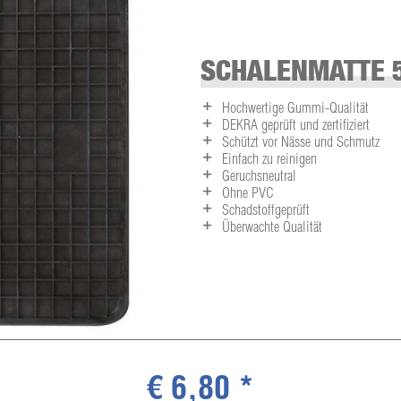
SCHALENMATTE 5
Hochwertige Gummi-Qualität
DEKRA geprüft und zertifiziert
Schützt vor Nässe und Schmutz
Einfach zu reinigen
Geruchsneutral
Ohne PVC
Schadstoffgeprüft
Überwachte Qualität
€ 6,80 *