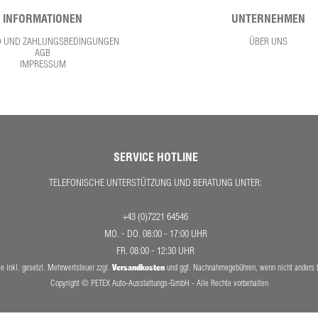
INFORMATIONEN
UNTERNEHMEN
D UND ZAHLUNGSBEDINGUNGEN
ÜBER UNS
AGB
IMPRESSUM
SERVICE HOTLINE
TELEFONISCHE UNTERSTÜTZUNG UND BERATUNG UNTER:
+43 (0)7221 64546
MO. - DO. 08:00 - 17:00 UHR
FR. 08:00 - 12:30 UHR
Versandkosten
se inkl. gesetzl. Mehrwertsteuer zzgl.
und ggf. Nachnahmegebühren, wenn nicht anders 
Copyright © PETEX Auto-Ausstattungs-GmbH - Alle Rechte vorbehalten