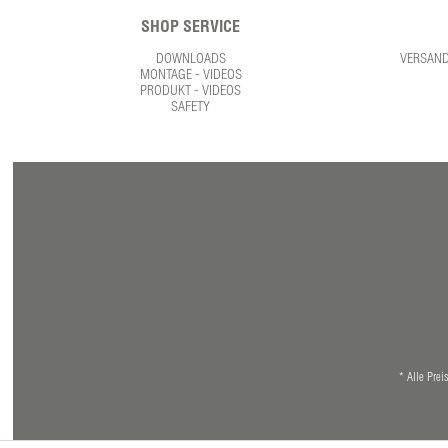
SHOP SERVICE
DOWNLOADS
VERSAN
MONTAGE - VIDEOS
PRODUKT - VIDEOS
SAFETY
* Alle Prei