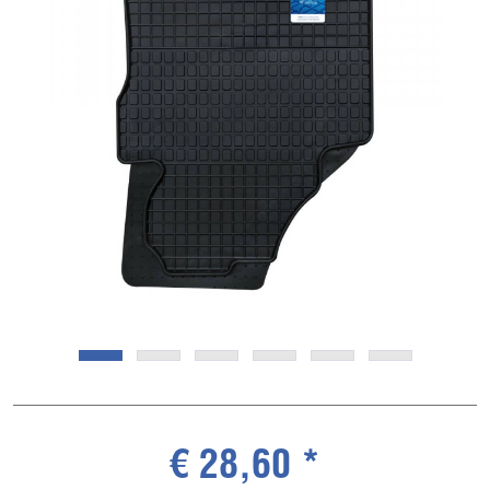
€ 28,60 *