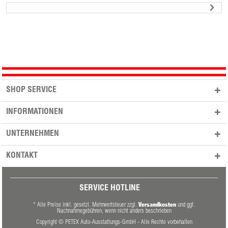
SHOP SERVICE
INFORMATIONEN
UNTERNEHMEN
KONTAKT
SERVICE HOTLINE
Versandkosten
* Alle Preise inkl. gesetzl. Mehrwertsteuer zzgl.
und ggf.
Nachnahmegebühren, wenn nicht anders beschrieben
Copyright © PETEX Auto-Ausstattungs-GmbH - Alle Rechte vorbehalten