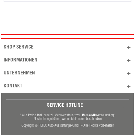
SHOP SERVICE
INFORMATIONEN
UNTERNEHMEN
KONTAKT
SERVICE HOTLINE
Versandkosten
* Alle Preise inkl. gesetzl. Mehrwertsteuer zzgl.
und ggf.
Nachnahmegebühren, wenn nicht anders beschrieben
Copyright © PETEX Auto-Ausstattungs-GmbH - Alle Rechte vorbehalten