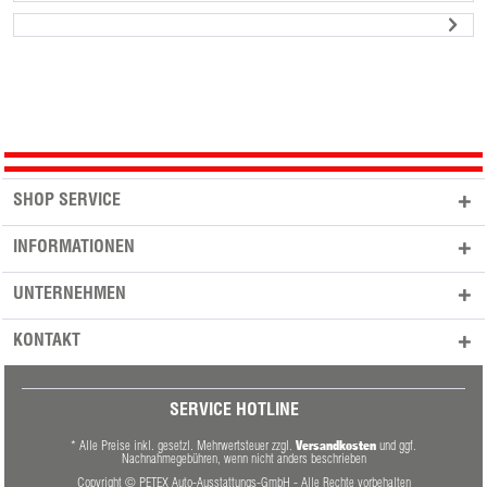
SHOP SERVICE
INFORMATIONEN
UNTERNEHMEN
KONTAKT
SERVICE HOTLINE
Versandkosten
* Alle Preise inkl. gesetzl. Mehrwertsteuer zzgl.
und ggf.
Nachnahmegebühren, wenn nicht anders beschrieben
Copyright © PETEX Auto-Ausstattungs-GmbH - Alle Rechte vorbehalten