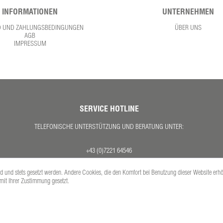
INFORMATIONEN
UNTERNEHMEN
D UND ZAHLUNGSBEDINGUNGEN
ÜBER UNS
AGB
IMPRESSUM
SERVICE HOTLINE
TELEFONISCHE UNTERSTÜTZUNG UND BERATUNG UNTER:
+43 (0)7221 64546
MO. - DO. 08:00 - 17:00 UHR
ind und stets gesetzt werden. Andere Cookies, die den Komfort bei Benutzung dieser Website erh
FR. 08:00 - 12:30 UHR
 mit Ihrer Zustimmung gesetzt.
Versandkosten
se inkl. gesetzl. Mehrwertsteuer zzgl.
und ggf. Nachnahmegebühren, wenn nicht anders 
Copyright © PETEX Auto-Ausstattungs-GmbH - Alle Rechte vorbehalten