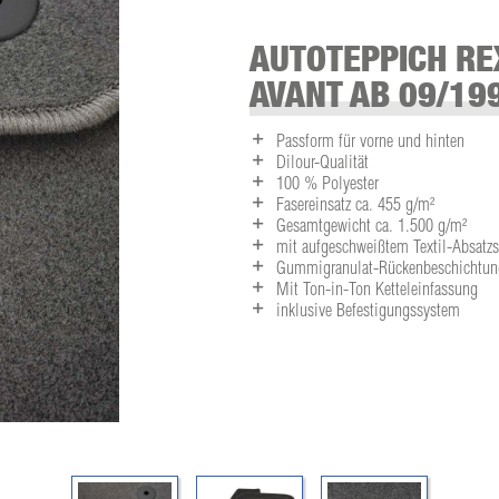
AUTOTEPPICH REX
AVANT AB 09/19
Passform für vorne und hinten
Dilour-Qualität
100 % Polyester
Fasereinsatz ca. 455 g/m²
Gesamtgewicht ca. 1.500 g/m²
mit aufgeschweißtem Textil-Absatz
Gummigranulat-Rückenbeschichtun
Mit Ton-in-Ton Ketteleinfassung
inklusive Befestigungssystem