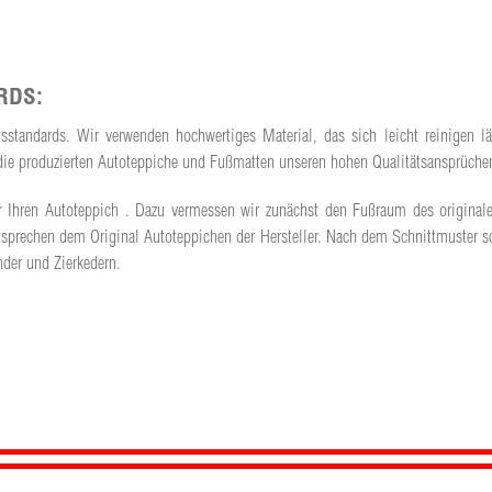
RDS:
ätsstandards. Wir verwenden hochwertiges Material, das sich leicht reinigen
ss die produzierten Autoteppiche und Fußmatten unseren hohen Qualitätsansprüch
t für Ihren Autoteppich . Dazu vermessen wir zunächst den Fußraum des origina
prechen dem Original Autoteppichen der Hersteller. Nach dem Schnittmuster sc
der und Zierkedern.