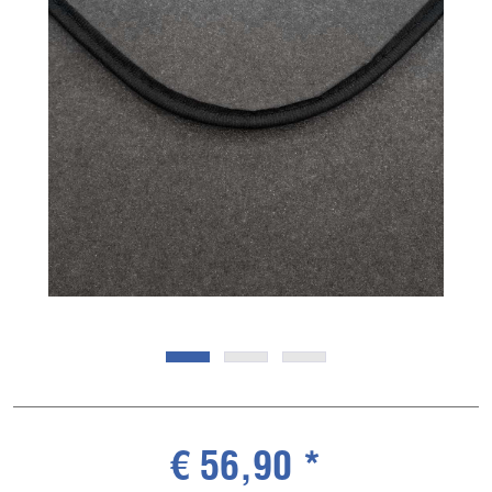
€ 56,90 *