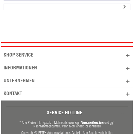
SHOP SERVICE
INFORMATIONEN
UNTERNEHMEN
KONTAKT
SERVICE HOTLINE
Versandkosten
* Alle Preise inkl. gesetzl. Mehrwertsteuer zzgl.
und ggf.
Nachnahmegebühren, wenn nicht anders beschrieben
Copyright © PETEX Auto-Ausstattungs-GmbH - Alle Rechte vorbehalten