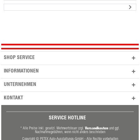
SHOP SERVICE
INFORMATIONEN
UNTERNEHMEN
KONTAKT
SERVICE HOTLINE
Versandkosten
* Alle Preise inkl. gesetzl. Mehrwertsteuer zzgl.
und ggf.
Nachnahmegebühren, wenn nicht anders beschrieben
Copyright © PETEX Auto-Ausstattungs-GmbH - Alle Rechte vorbehalten