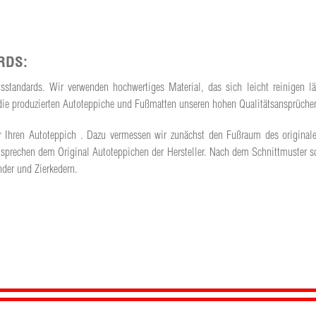
RDS:
ätsstandards. Wir verwenden hochwertiges Material, das sich leicht reinigen
ss die produzierten Autoteppiche und Fußmatten unseren hohen Qualitätsansprüch
t für Ihren Autoteppich . Dazu vermessen wir zunächst den Fußraum des origina
prechen dem Original Autoteppichen der Hersteller. Nach dem Schnittmuster sc
der und Zierkedern.