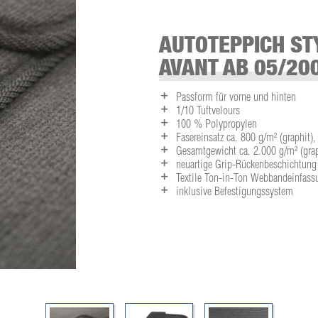
AUTOTEPPICH STY
AVANT AB 05/20
Passform für vorne und hinten
1/10 Tuftvelours
100 % Polypropylen
Fasereinsatz ca. 800 g/m² (graphit),
Gesamtgewicht ca. 2.000 g/m² (grap
neuartige Grip-Rückenbeschichtung
Textile Ton-in-Ton Webbandeinfassu
inklusive Befestigungssystem