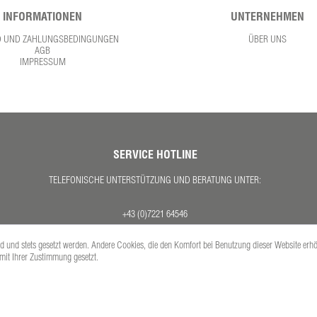
INFORMATIONEN
UNTERNEHMEN
D UND ZAHLUNGSBEDINGUNGEN
ÜBER UNS
AGB
IMPRESSUM
SERVICE HOTLINE
TELEFONISCHE UNTERSTÜTZUNG UND BERATUNG UNTER:
+43 (0)7221 64546
MO. - DO. 08:00 - 17:00 UHR
ind und stets gesetzt werden. Andere Cookies, die den Komfort bei Benutzung dieser Website erh
FR. 08:00 - 12:30 UHR
 mit Ihrer Zustimmung gesetzt.
Versandkosten
se inkl. gesetzl. Mehrwertsteuer zzgl.
und ggf. Nachnahmegebühren, wenn nicht anders 
Copyright © PETEX Auto-Ausstattungs-GmbH - Alle Rechte vorbehalten