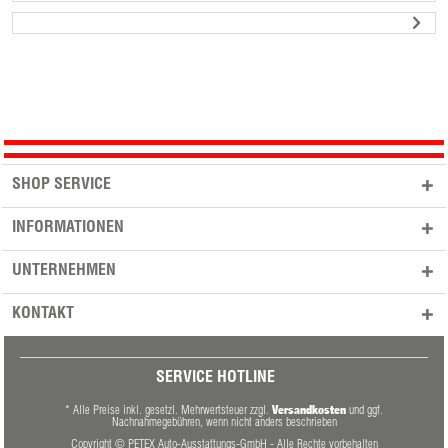
SHOP SERVICE
INFORMATIONEN
UNTERNEHMEN
KONTAKT
SERVICE HOTLINE
Versandkosten
* Alle Preise inkl. gesetzl. Mehrwertsteuer zzgl.
und ggf.
Nachnahmegebühren, wenn nicht anders beschrieben
Copyright © PETEX Auto-Ausstattungs-GmbH - Alle Rechte vorbehalten