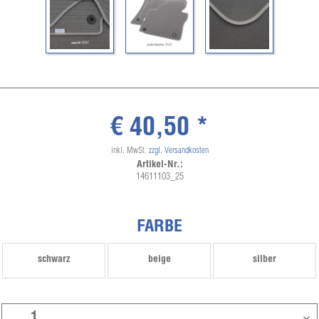
€ 40,50 *
inkl. MwSt.
zzgl. Versandkosten
Artikel-Nr.:
14611103_25
FARBE
schwarz
beige
silber