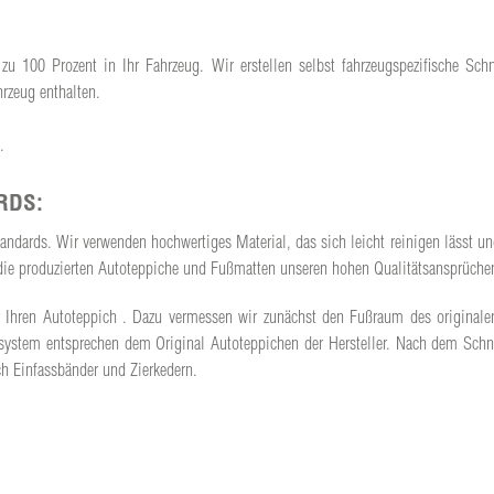
u 100 Prozent in Ihr Fahrzeug. Wir erstellen selbst fahrzeugspezifische Sch
rzeug enthalten.
.
RDS:
standards. Wir verwenden hochwertiges Material, das sich leicht reinigen lässt 
ss die produzierten Autoteppiche und Fußmatten unseren hohen Qualitätsansprüch
t für Ihren Autoteppich . Dazu vermessen wir zunächst den Fußraum des origina
system entsprechen dem Original Autoteppichen der Hersteller. Nach dem Schni
h Einfassbänder und Zierkedern.