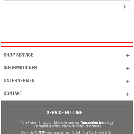
SHOP SERVICE
INFORMATIONEN
UNTERNEHMEN
KONTAKT
SERVICE HOTLINE
Versandkosten
* Alle Preise inkl. gesetzl. Mehrwertsteuer zzgl.
und ggf.
Nachnahmegebühren, wenn nicht anders beschrieben
Copyright © PETEX Auto-Ausstattungs-GmbH - Alle Rechte vorbehalten