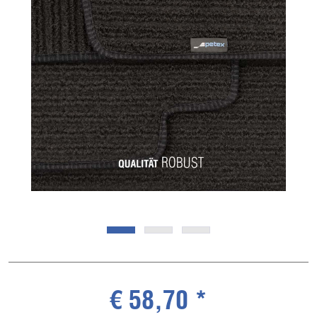
€ 58,70 *