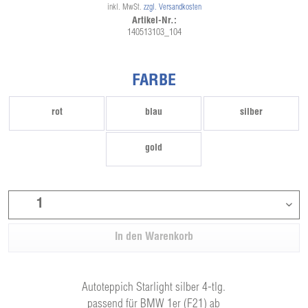
inkl. MwSt.
zzgl. Versandkosten
Artikel-Nr.:
140513103_104
FARBE
rot
blau
silber
gold
In den
Warenkorb
Autoteppich Starlight silber 4-tlg.
passend für BMW 1er (F21) ab