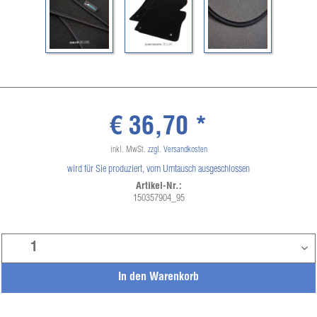
€ 36,70 *
inkl. MwSt.
zzgl. Versandkosten
wird für Sie produziert, vom Umtausch ausgeschlossen
Artikel-Nr.:
150357904_95
In den
Warenkorb