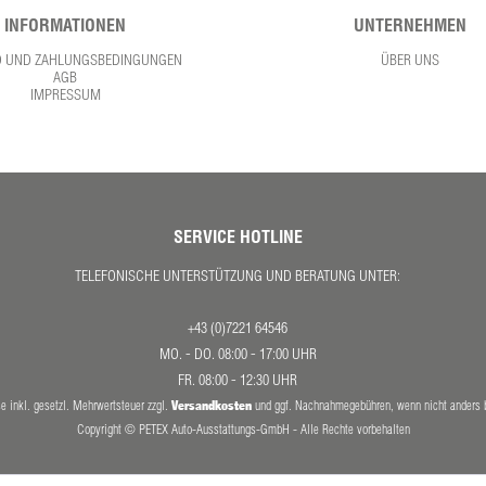
INFORMATIONEN
UNTERNEHMEN
D UND ZAHLUNGSBEDINGUNGEN
ÜBER UNS
AGB
IMPRESSUM
SERVICE HOTLINE
TELEFONISCHE UNTERSTÜTZUNG UND BERATUNG UNTER:
+43 (0)7221 64546
MO. - DO. 08:00 - 17:00 UHR
FR. 08:00 - 12:30 UHR
Versandkosten
se inkl. gesetzl. Mehrwertsteuer zzgl.
und ggf. Nachnahmegebühren, wenn nicht anders 
Copyright © PETEX Auto-Ausstattungs-GmbH - Alle Rechte vorbehalten