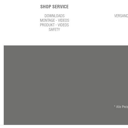
SHOP SERVICE
DOWNLOADS
VERSAN
MONTAGE - VIDEOS
PRODUKT - VIDEOS
SAFETY
* Alle Prei