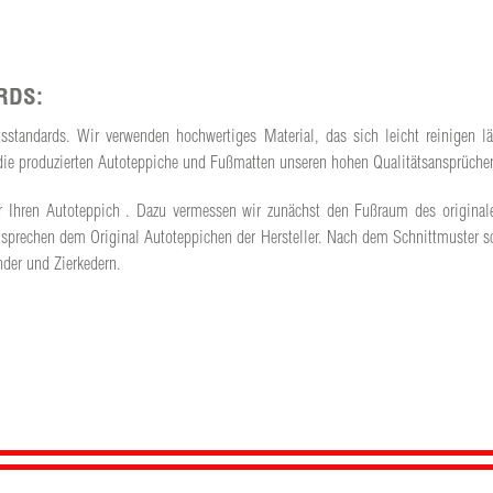
RDS:
ätsstandards. Wir verwenden hochwertiges Material, das sich leicht reinigen
ss die produzierten Autoteppiche und Fußmatten unseren hohen Qualitätsansprüch
t für Ihren Autoteppich . Dazu vermessen wir zunächst den Fußraum des origina
prechen dem Original Autoteppichen der Hersteller. Nach dem Schnittmuster sc
der und Zierkedern.