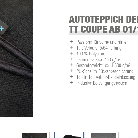
AUTOTEPPICH DE
TT COUPE AB 01/
Passform für vorne und hinten
Tuft-Velours, 5/64 Teilung
100 % Polyamid
Fasereinsatz ca. 450 g/m²
Gesamtgewicht: ca. 1.600 g/m²
PU-Schaum Rückenbeschichtung
Ton in Ton Velour-Bandeinfassung
inklusive Befestigungssystem