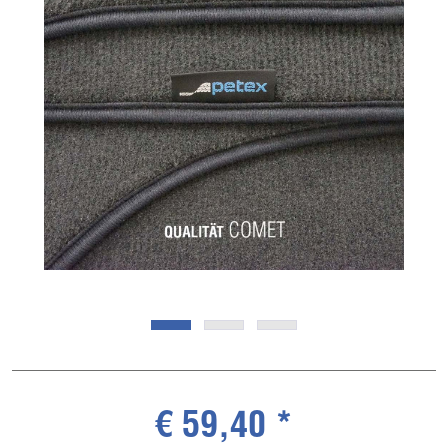
€ 59,40 *