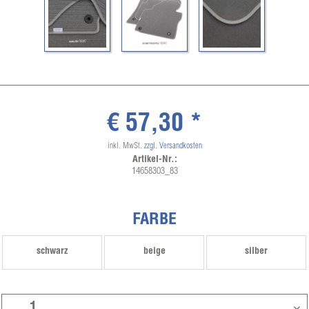
€ 57,30 *
inkl. MwSt.
zzgl. Versandkosten
Artikel-Nr.:
14658303_83
FARBE
schwarz
beige
silber