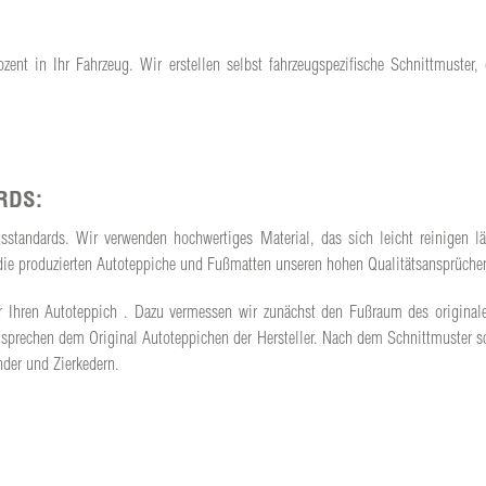
ent in Ihr Fahrzeug. Wir erstellen selbst fahrzeugspezifische Schnittmuster,
RDS:
ätsstandards. Wir verwenden hochwertiges Material, das sich leicht reinigen
ss die produzierten Autoteppiche und Fußmatten unseren hohen Qualitätsansprüch
t für Ihren Autoteppich . Dazu vermessen wir zunächst den Fußraum des origina
prechen dem Original Autoteppichen der Hersteller. Nach dem Schnittmuster sc
der und Zierkedern.